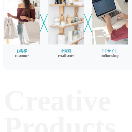
お客様
小売店
ECサイト
customer
retail store
online shop
Creative
Products